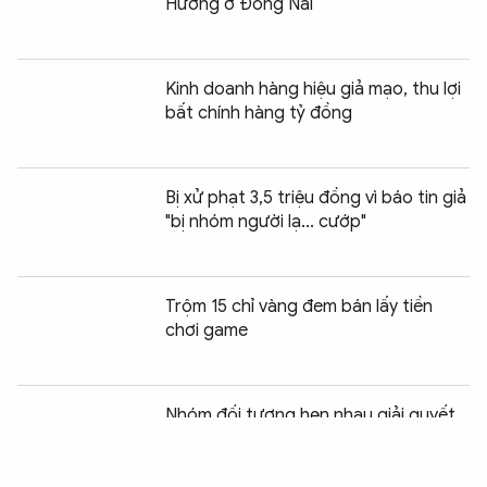
Hương ở Đồng Nai
Kinh doanh hàng hiệu giả mạo, thu lợi
bất chính hàng tỷ đồng
Bị xử phạt 3,5 triệu đồng vì báo tin giả
"bị nhóm người lạ... cướp"
Trộm 15 chỉ vàng đem bán lấy tiền
chơi game
Chia sẻ:
0
Nhóm đối tượng hẹn nhau giải quyết
mâu thuẫn bằng dao và súng