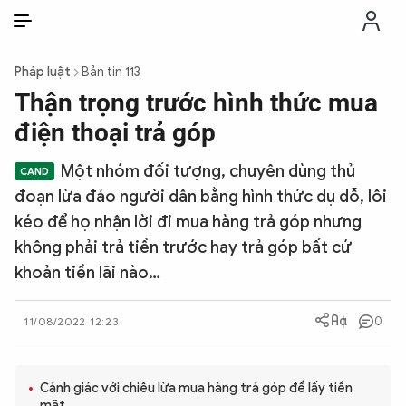
VI
VI
EN
Pháp luật
Bản tin 113
THỜI SỰ
Thận trọng trước hình thức mua
điện thoại trả góp
CHỐNG DIỄN BIẾN HÒA BÌNH
Một nhóm đối tượng, chuyên dùng thủ
đoạn lừa đảo người dân bằng hình thức dụ dỗ, lôi
CÔNG AN TRONG LÒNG DÂN
kéo để họ nhận lời đi mua hàng trả góp nhưng
không phải trả tiền trước hay trả góp bất cứ
XÃ HỘI
khoản tiền lãi nào…
PHÁP LUẬT
0
11/08/2022 12:23
CÔNG NGHỆ
Cảnh giác với chiêu lừa mua hàng trả góp để lấy tiền
mặt