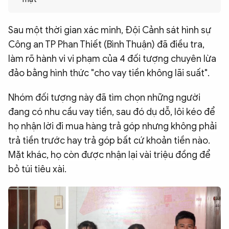
QUỐC TẾ
Sau một thời gian xác minh, Đội Cảnh sát hình sự
Công an TP Phan Thiết (Bình Thuận) đã điều tra,
VĂN HÓA - THỂ THAO
làm rõ hành vi vi phạm của 4 đối tượng chuyên lừa
đảo bằng hình thức "cho vay tiền không lãi suất".
BẠN ĐỌC & CAND
Nhóm đối tượng này đã tìm chọn những người
ĐA PHƯƠNG TIỆN
đang có nhu cầu vay tiền, sau đó dụ dỗ, lôi kéo để
eMagazine
Podcast
họ nhận lời
đi mua hàng trả góp
nhưng không phải
trả tiền trước hay trả góp bất cứ khoản tiền nào.
Video
Ảnh
Mặt khác, họ còn được nhận lại vài triệu đồng để
Infographic
bỏ túi tiêu xài.
Chuyên trang
An ninh thế giới
Văn nghệ Công an
Chuyên đề